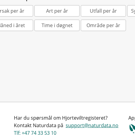
rsak per år
Art per år
Utfall per år
S
åned i året
Time i døgnet
Område per år
Har du spørsmål om Hjorteviltregisteret?
Ap
Kontakt Naturdata på
support@naturdata.no
Tlf: +47 74 33 53 10