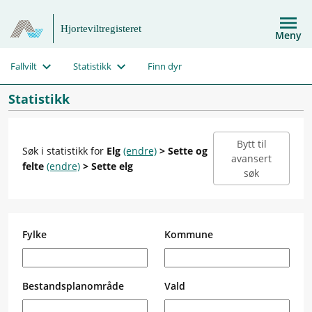
Hjorteviltregisteret
Meny
Fallvilt
Statistikk
Finn dyr
Statistikk
Bytt til
Søk i statistikk for
Elg
(endre)
> Sette og
avansert
felte
(endre)
> Sette elg
søk
Fylke
Kommune
Bestandsplanområde
Vald