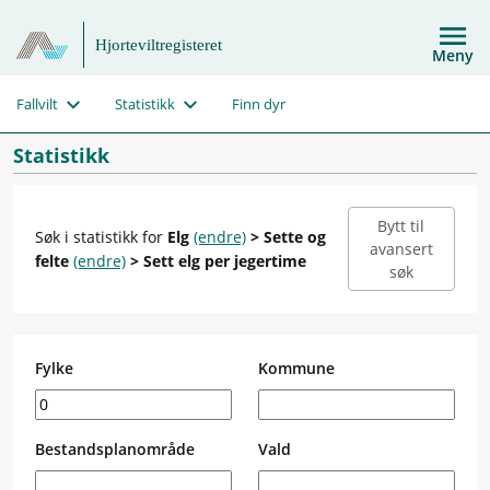
Hjorteviltregisteret
Meny
Fallvilt
Statistikk
Finn dyr
Statistikk
Bytt til
Søk i statistikk for
Elg
(endre)
> Sette og
avansert
felte
(endre)
> Sett elg per jegertime
søk
Fylke
Kommune
Bestandsplanområde
Vald