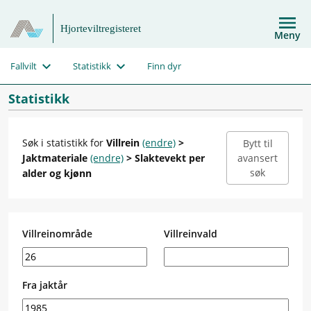
Hjorteviltregisteret
Meny
Fallvilt
Statistikk
Finn dyr
Statistikk
Søk i statistikk for
Villrein
(endre)
>
Bytt til
Jaktmateriale
(endre)
> Slaktevekt per
avansert
søk
alder og kjønn
Villreinområde
Villreinvald
Fra jaktår