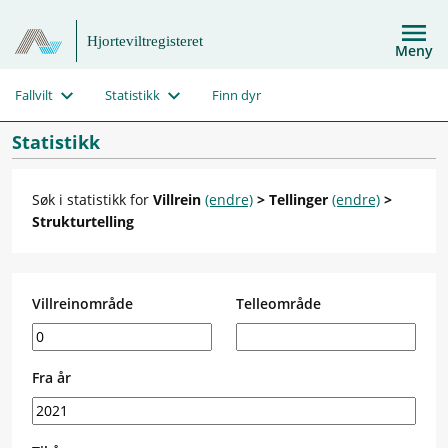
Hjorteviltregisteret
Meny
Fallvilt
Statistikk
Finn dyr
Statistikk
Søk i statistikk for
Villrein
(endre)
> Tellinger
(endre)
>
Strukturtelling
Villreinområde
Telleområde
Fra år