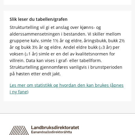
Slik leser du tabellen/grafen
Strukturtelling vil gi et anslag over kjønns- og
alderssammensetningen i bestanden. Vi skiller mellom
gruppene kalv, simle 1½ år og eldre, åringsbukk, bukk 2½
år og bukk 3½ år og eldre. Andel eldre bukk (≥3 år) per
voksen (≥1 år) simle er en del av kvalitetsnormen for
villrein. Data kan vises i graf- eller tabellform.
Strukturtelling gjennomføres vanligvis i brunstperioden
på høsten etter endt jakt.
Les mer om statistikk og hvordan den kan brukes (åpnes
i ny fane)