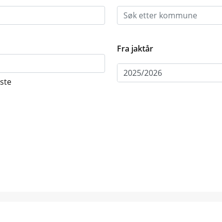
Fra jaktår
åste