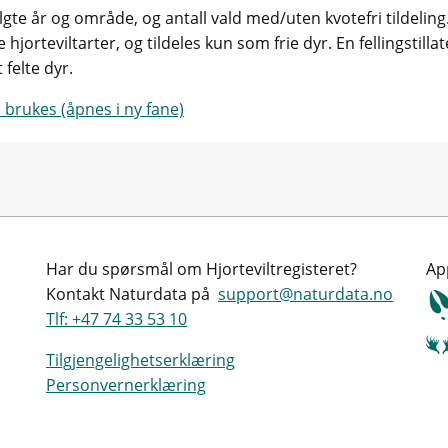
 valgte år og område, og antall vald med/uten kvotefri tildeling.
 hjorteviltarter, og tildeles kun som frie dyr. En fellingstill
 felte dyr.
 brukes (åpnes i ny fane)
Har du spørsmål om Hjorteviltregisteret?
Ap
Kontakt Naturdata på
support@naturdata.no
Tlf: +47 74 33 53 10
Tilgjengelighetserklæring
Personvernerklæring