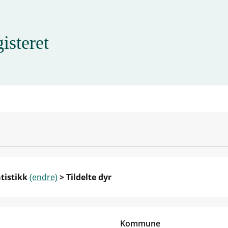
isteret
atistikk
(endre)
> Tildelte dyr
Kommune