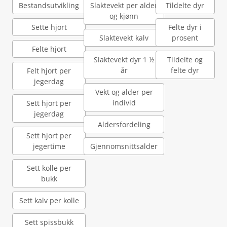
Bestandsutvikling
Slaktevekt per alder
Tildelte dyr
og kjønn
Sette hjort
Felte dyr i
Slaktevekt kalv
prosent
Felte hjort
Slaktevekt dyr 1 ½
Tildelte og
år
felte dyr
Felt hjort per
jegerdag
Vekt og alder per
individ
Sett hjort per
jegerdag
Aldersfordeling
Sett hjort per
jegertime
Gjennomsnittsalder
Sett kolle per
bukk
Sett kalv per kolle
Sett spissbukk