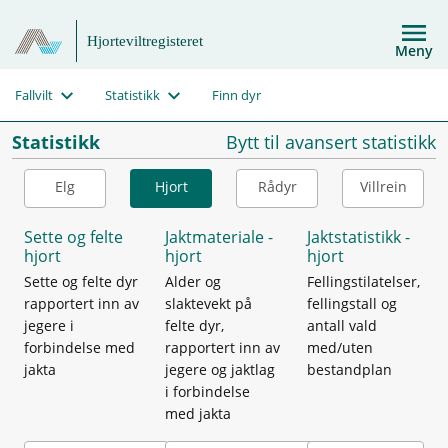
Hjorteviltregisteret
Meny
Fallvilt
Statistikk
Finn dyr
Statistikk
Bytt til avansert statistikk
Elg
Hjort
Rådyr
Villrein
Sette og felte
Jaktmateriale -
Jaktstatistikk -
hjort
hjort
hjort
Sette og felte dyr
Alder og
Fellingstilatelser,
rapportert inn av
slaktevekt på
fellingstall og
jegere i
felte dyr,
antall vald
forbindelse med
rapportert inn av
med/uten
jakta
jegere og jaktlag
bestandplan
i forbindelse
med jakta