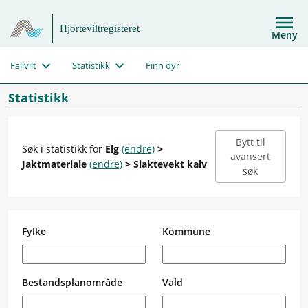
Hjorteviltregisteret
Meny
Fallvilt
Statistikk
Finn dyr
Statistikk
Bytt til
Søk i statistikk for
Elg
(endre)
>
avansert
Jaktmateriale
(endre)
> Slaktevekt kalv
søk
Fylke
Kommune
Bestandsplanområde
Vald