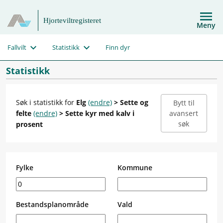
Hjorteviltregisteret
Meny
Fallvilt
Statistikk
Finn dyr
Statistikk
Søk i statistikk for
Elg
(endre)
> Sette og
Bytt til
felte
(endre)
> Sette kyr med kalv i
avansert
søk
prosent
Fylke
Kommune
Bestandsplanområde
Vald