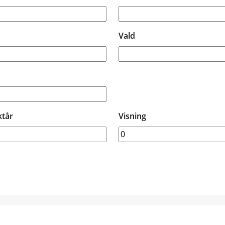
Vald
ktår
Visning