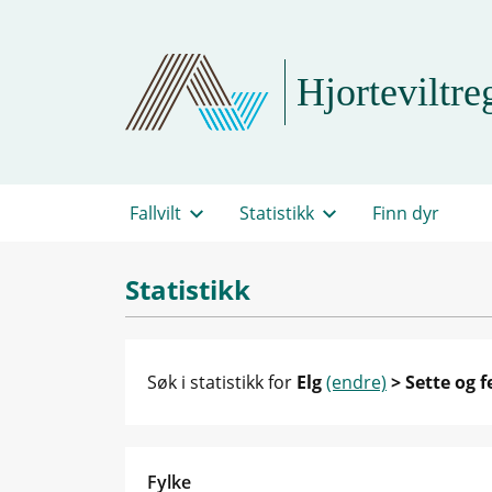
Hjorteviltreg
Fallvilt
Statistikk
Finn dyr
Statistikk
Søk i statistikk for
Elg
(endre)
> Sette og f
Fylke