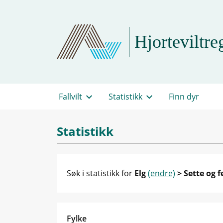
Hjorteviltreg
Fallvilt
Statistikk
Finn dyr
Statistikk
Søk i statistikk for
Elg
(endre)
> Sette og f
Fylke