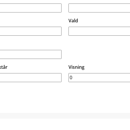
Vald
ktår
Visning