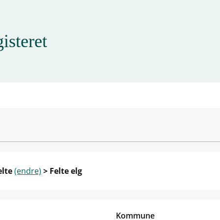
isteret
elte
(endre)
> Felte elg
Kommune