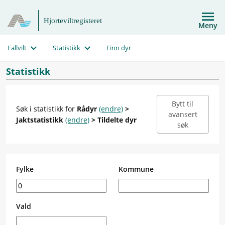
Hjorteviltregisteret
Meny
Fallvilt
Statistikk
Finn dyr
Statistikk
Bytt til
Søk i statistikk for
Rådyr
(endre)
>
avansert
Jaktstatistikk
(endre)
> Tildelte dyr
søk
Fylke
Kommune
Vald