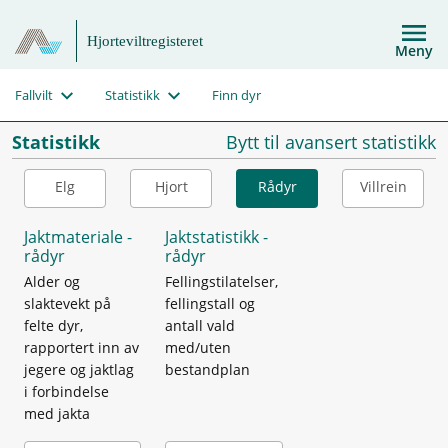
Hjorteviltregisteret
Meny
Fallvilt
Statistikk
Finn dyr
Statistikk
Bytt til avansert statistikk
Elg
Hjort
Rådyr
Villrein
Jaktmateriale -
Jaktstatistikk -
rådyr
rådyr
Alder og
Fellingstilatelser,
slaktevekt på
fellingstall og
felte dyr,
antall vald
rapportert inn av
med/uten
jegere og jaktlag
bestandplan
i forbindelse
med jakta