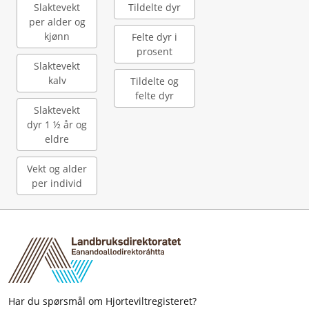
Slaktevekt
Tildelte dyr
per alder og
kjønn
Felte dyr i
prosent
Slaktevekt
kalv
Tildelte og
felte dyr
Slaktevekt
dyr 1 ½ år og
eldre
Vekt og alder
per individ
Har du spørsmål om Hjorteviltregisteret?