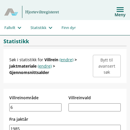
Hjorteviltregisteret
Meny
Fallvilt
Statistikk
Finn dyr
Statistikk
Søk i statistikk for
Villrein
(endre)
>
Bytt til
Jaktmateriale
(endre)
>
avansert
søk
Gjennomsnittsalder
Villreinområde
Villreinvald
Fra jaktår