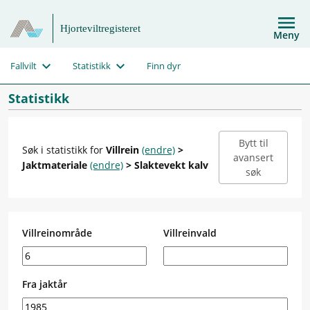
Hjorteviltregisteret
Meny
Fallvilt
Statistikk
Finn dyr
Statistikk
Bytt til
Søk i statistikk for
Villrein
(endre)
>
avansert
Jaktmateriale
(endre)
> Slaktevekt kalv
søk
Villreinområde
Villreinvald
Fra jaktår