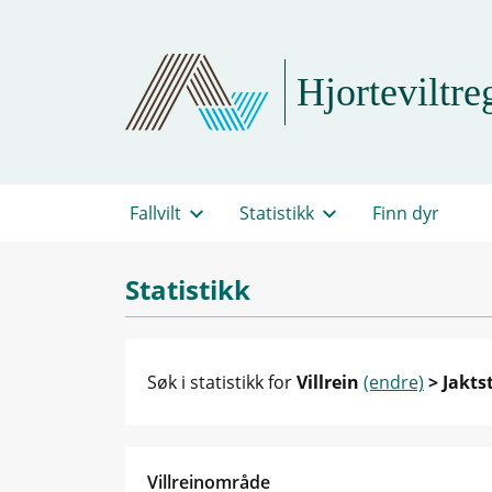
Hjorteviltreg
Fallvilt
Statistikk
Finn dyr
Statistikk
Søk i statistikk for
Villrein
(endre)
> Jakts
Villreinområde