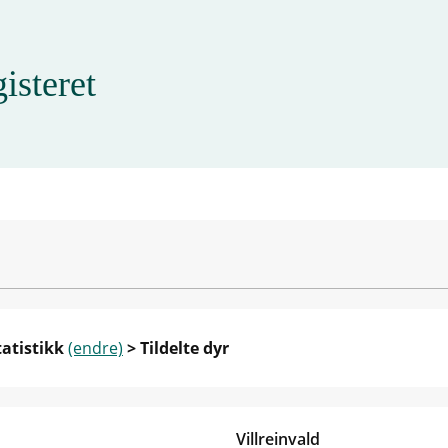
isteret
tatistikk
(endre)
> Tildelte dyr
Villreinvald