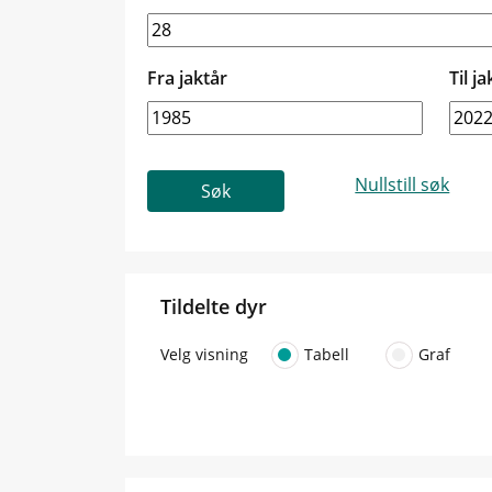
Fra jaktår
Til ja
Tildelte dyr
Velg visning
Tabell
Graf