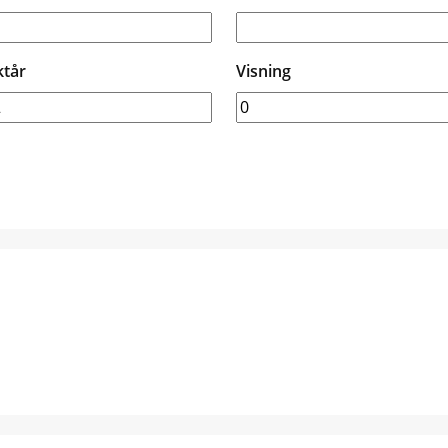
ktår
Visning