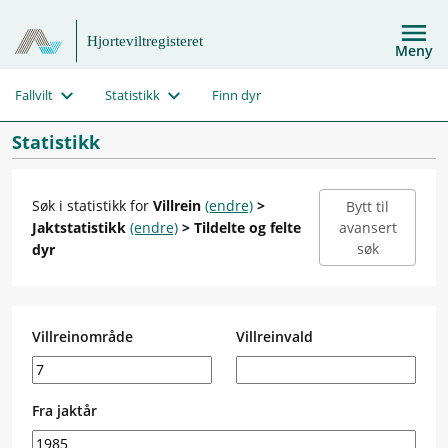
Hjorteviltregisteret
Meny
Fallvilt
Statistikk
Finn dyr
Statistikk
Søk i statistikk for
Villrein
(endre)
>
Bytt til
Jaktstatistikk
(endre)
> Tildelte og felte
avansert
søk
dyr
Villreinområde
Villreinvald
Fra jaktår