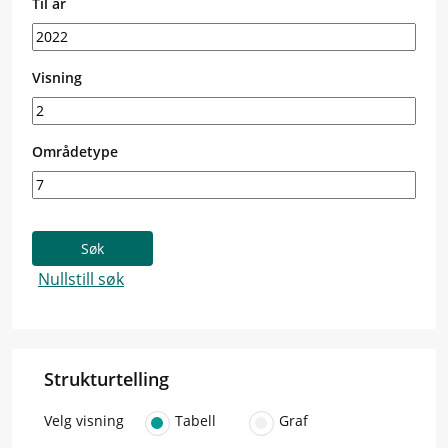
Til år
Visning
Områdetype
Strukturtelling
Velg visning
Tabell
Graf