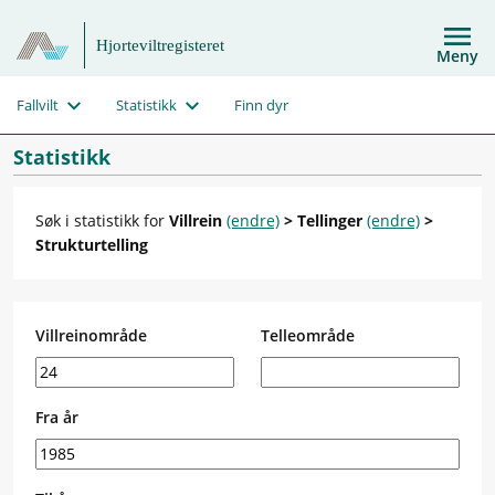
Hjorteviltregisteret
Meny
Fallvilt
Statistikk
Finn dyr
Statistikk
Søk i statistikk for
Villrein
(endre)
> Tellinger
(endre)
>
Strukturtelling
Villreinområde
Telleområde
Fra år