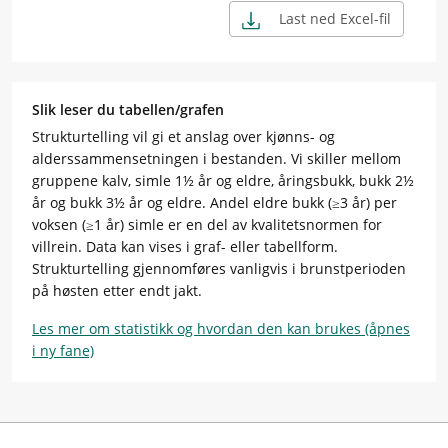
Last ned Excel-fil
Slik leser du tabellen/grafen
Strukturtelling vil gi et anslag over kjønns- og
alderssammensetningen i bestanden. Vi skiller mellom
gruppene kalv, simle 1½ år og eldre, åringsbukk, bukk 2½
år og bukk 3½ år og eldre. Andel eldre bukk (≥3 år) per
voksen (≥1 år) simle er en del av kvalitetsnormen for
villrein. Data kan vises i graf- eller tabellform.
Strukturtelling gjennomføres vanligvis i brunstperioden
på høsten etter endt jakt.
Les mer om statistikk og hvordan den kan brukes (åpnes
i ny fane)