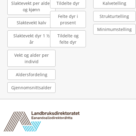
Slaktevekt per alder
Tildelte dyr
Kalvetelling
og kjønn
Felte dyr i
Strukturtelling
Slaktevekt kalv
prosent
Minimumstelling
Slaktevekt dyr 1 ½
Tildelte og
år
felte dyr
Vekt og alder per
individ
Aldersfordeling
Gjennomsnittsalder