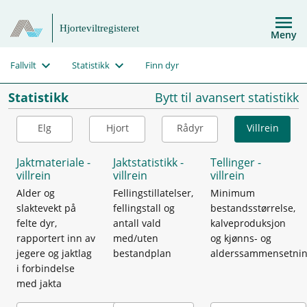
Hjorteviltregisteret
Meny
Fallvilt
Statistikk
Finn dyr
Statistikk
Bytt til avansert statistikk
Elg
Hjort
Rådyr
Villrein
Jaktmateriale -
Jaktstatistikk -
Tellinger -
villrein
villrein
villrein
Alder og
Fellingstillatelser,
Minimum
slaktevekt på
fellingstall og
bestandsstørrelse,
felte dyr,
antall vald
kalveproduksjon
rapportert inn av
med/uten
og kjønns- og
jegere og jaktlag
bestandplan
alderssammensetni
i forbindelse
med jakta