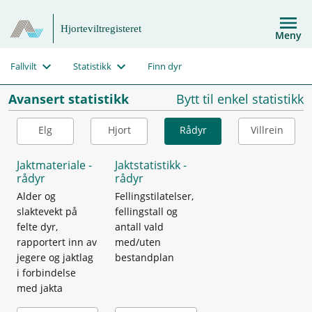
Hjorteviltregisteret
Meny
Fallvilt
Statistikk
Finn dyr
Avansert statistikk
Bytt til enkel statistikk
Elg
Hjort
Rådyr
Villrein
Jaktmateriale -
Jaktstatistikk -
rådyr
rådyr
Alder og
Fellingstilatelser,
slaktevekt på
fellingstall og
felte dyr,
antall vald
rapportert inn av
med/uten
jegere og jaktlag
bestandplan
i forbindelse
med jakta