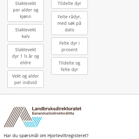
Slaktevekt
Tildelte dyr
per alder og
kjønn
Felte rådyr,
med søk på
Slaktevekt
dato
kalv
Felte dyr i
Slaktevekt
prosent
dyr 1 ½ år og
eldre
Tildelte og
felte dyr
Vekt og alder
per individ
Har du spørsmål om Hjorteviltregisteret?